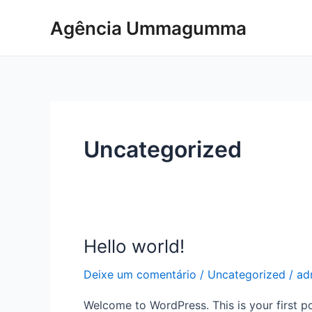
Ir
Agência Ummagumma
para
o
conteúdo
Uncategorized
Hello world!
Hello
world!
Deixe um comentário
/
Uncategorized
/
ad
Welcome to WordPress. This is your first post