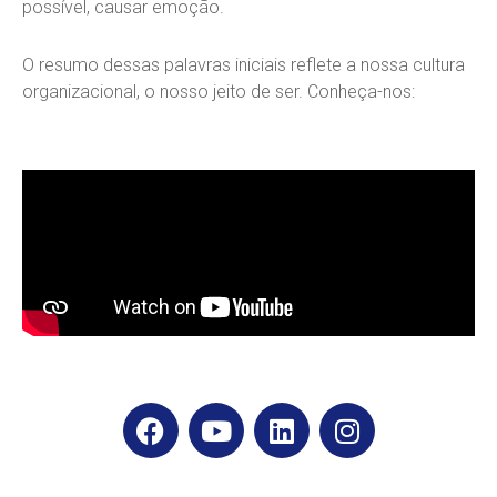
possível, causar emoção.
O resumo dessas palavras iniciais reflete a nossa cultura
organizacional, o nosso jeito de ser. Conheça-nos:
F
Y
L
I
a
o
i
n
c
u
n
s
e
t
k
t
b
u
e
a